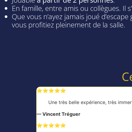
En famille, entre amis ou collègues. Il 
Que vous n’ayez jamais joué d’escape 
vous profitiez pleinement de la salle.
C
⭐️⭐️⭐️⭐️⭐️
Une très belle expérience, très imm
—
Vincent Tréguer
⭐️⭐️⭐️⭐️⭐️