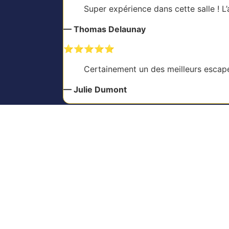
Super expérience dans cette salle ! L
—
Thomas Delaunay
⭐️⭐️⭐️⭐️⭐️
Certainement un des meilleurs escape
—
Julie Dumont
Contact
Ad
07 82 84 49 91
23 Ru
contact@the-maze.fr
7200