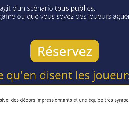
s’agit d’un scénario
tous publics.
game ou que vous soyez des joueurs aguerri
Réservez
e qu'en disent les joueurs
ersive, des décors impressionnants et une équipe très sym