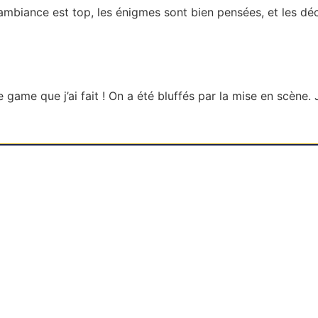
’ambiance est top, les énigmes sont bien pensées, et les dé
 game que j’ai fait ! On a été bluffés par la mise en scèn
resse
Horaires
e Gambetta
Du Mardi au Dimanche
0 Le Mans
De 11h à 23h
Fermé le lundi (hors